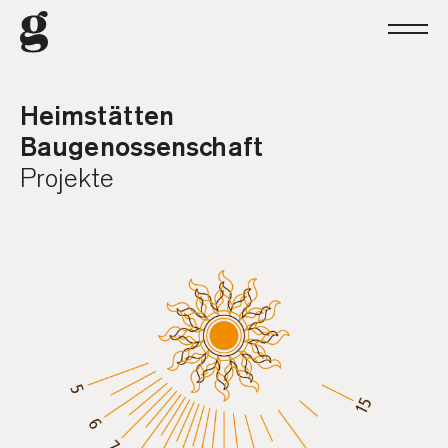
H
eimstätten
Baugenossenschaft
P
rojekte